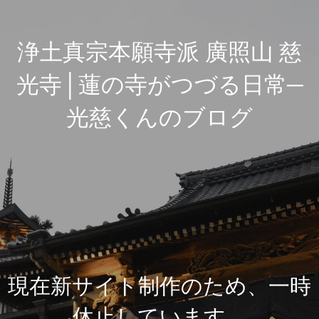
浄土真宗本願寺派 廣照山 慈
光寺│蓮の寺がつづる日常─
光慈くんのブログ
現在新サイト制作のため、一時
休止しています。