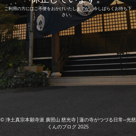
ご利用の方にはご不便をおかけいたしますが、今しばらくお待ち下
さい。
© 浄土真宗本願寺派 廣照山 慈光寺│蓮の寺がつづる日常─光慈
くんのブログ 2025