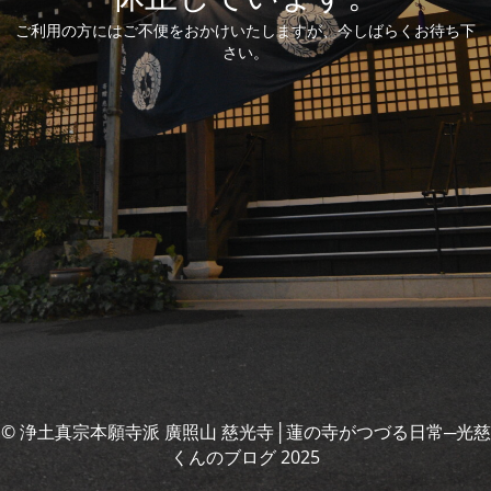
ご利用の方にはご不便をおかけいたしますが、今しばらくお待ち下
さい。
© 浄土真宗本願寺派 廣照山 慈光寺│蓮の寺がつづる日常─光慈
くんのブログ 2025