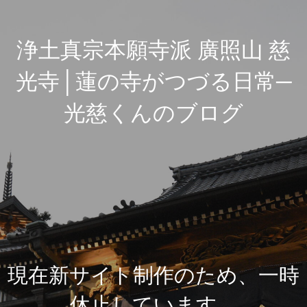
浄土真宗本願寺派 廣照山 慈
光寺│蓮の寺がつづる日常─
光慈くんのブログ
現在新サイト制作のため、一時
休止しています。